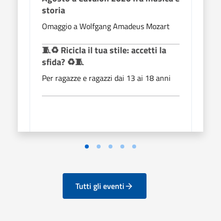
storia
sfid
Omaggio a Wolfgang Amadeus Mozart
Per r
🧵♻️ Ricicla il tua stile: accetti la
sfida? ♻️🧵
Per ragazze e ragazzi dai 13 ai 18 anni
Tutti gli eventi