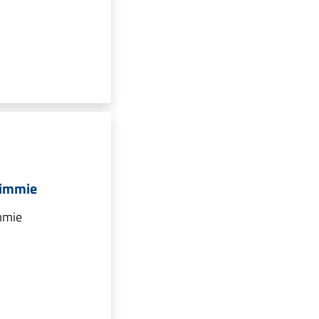
cimmie
immie