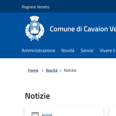
Salta al contenuto principale
Regione Veneto
Comune di Cavaion V
Amministrazione
Novità
Servizi
Vivere 
Home
>
Novità
>
Notizie
Notizie
NOTIZIE