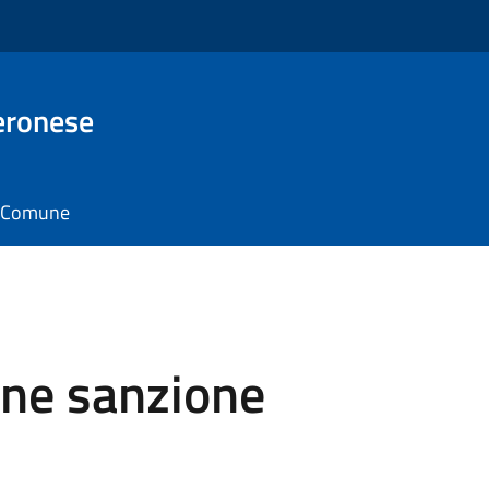
eronese
il Comune
ione sanzione