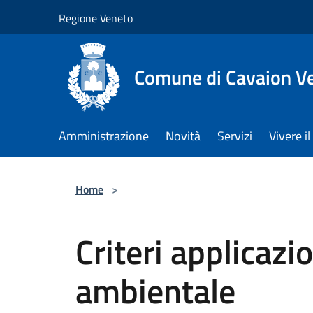
Salta al contenuto principale
Regione Veneto
Comune di Cavaion V
Amministrazione
Novità
Servizi
Vivere 
Home
>
Criteri applicaz
ambientale