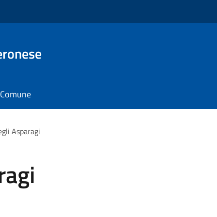
eronese
il Comune
egli Asparagi
ragi