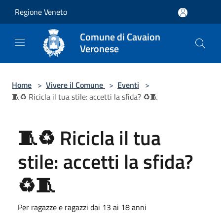
Salta al contenuto principale
Regione Veneto
Comune di Cavaion
Veronese
Home
>
Vivere il Comune
>
Eventi
>
🧵♻️ Ricicla il tua stile: accetti la sfida? ♻️🧵
🧵♻️ Ricicla il tua
stile: accetti la sfida?
♻️🧵
Per ragazze e ragazzi dai 13 ai 18 anni