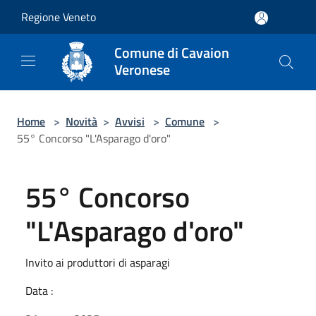
Salta al contenuto principale
Regione Veneto
Comune di Cavaion
Veronese
Home
>
Novità
>
Avvisi
>
Comune
>
55° Concorso "L'Asparago d'oro"
55° Concorso
"L'Asparago d'oro"
Invito ai produttori di asparagi
Data :