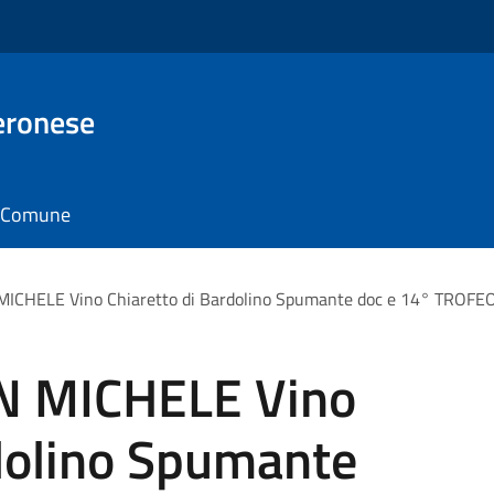
eronese
il Comune
CHELE Vino Chiaretto di Bardolino Spumante doc e 14° TROFEO
N MICHELE Vino
rdolino Spumante