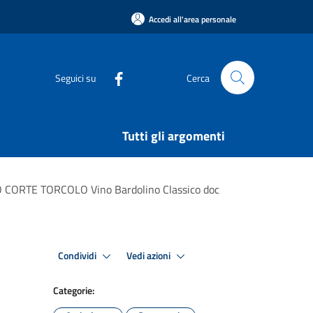
Accedi all'area personale
Seguici su
Cerca
Tutti gli argomenti
 CORTE TORCOLO Vino Bardolino Classico doc
Condividi
Vedi azioni
Categorie: