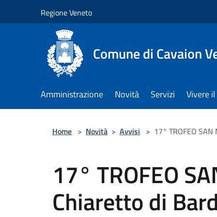
Salta al contenuto principale
Regione Veneto
Comune di Cavaion V
Amministrazione
Novità
Servizi
Vivere 
Home
>
Novità
>
Avvisi
>
17° TROFEO SAN MI
17° TROFEO SA
Chiaretto di Ba