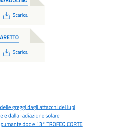
 BARDOLINO
PDF
Scarica
IARETTO
PDF
Scarica
lle greggi dagli attacchi dei lupi
re e dalla radiazione solare
 Spumante doc e 13° TROFEO CORTE