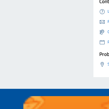
Cont
Prob