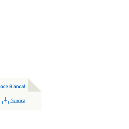
roce Bianca!
PDF
Scarica