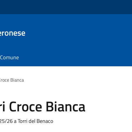
eronese
il Comune
Croce Bianca
ri Croce Bianca
25/26 a Torri del Benaco