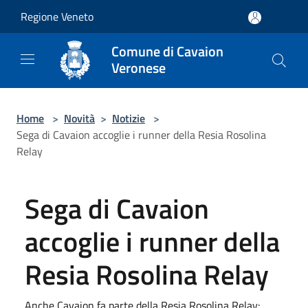
Salta al contenuto principale
Regione Veneto
Comune di Cavaion
Veronese
Home
>
Novità
>
Notizie
>
Sega di Cavaion accoglie i runner della Resia Rosolina
Relay
Sega di Cavaion
accoglie i runner della
Resia Rosolina Relay
Anche Cavaion fa parte della Resia Rosolina Relay: