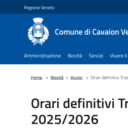
Salta al contenuto principale
Regione Veneto
Comune di Cavaion V
Amministrazione
Novità
Servizi
Vivere 
Home
>
Novità
>
Avvisi
>
Orari definitivi T
Orari definitivi 
2025/2026