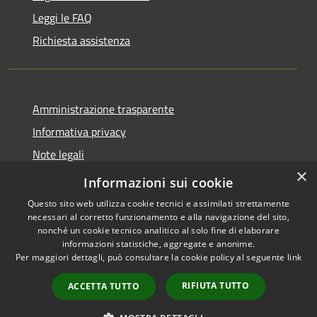
Leggi le FAQ
Richiesta assistenza
Amministrazione trasparente
Informativa privacy
Note legali
×
Dichiarazione di accessibilità
Informazioni sui cookie
Questo sito web utilizza cookie tecnici e assimilati strettamente
necessari al corretto funzionamento e alla navigazione del sito,
nonché un cookie tecnico analitico al solo fine di elaborare
informazioni statistiche, aggregate e anonime.
RSS
Copyright © 2026 • Comune di
Per maggiori dettagli, può consultare la cookie policy al seguente
link
Accessibilità
Cavaion Veronese • Powered
Privacy
Municipium
Accesso
by
•
RIFIUTA TUTTO
ACCETTA TUTTO
Cookie
redazione
Mappa del sito