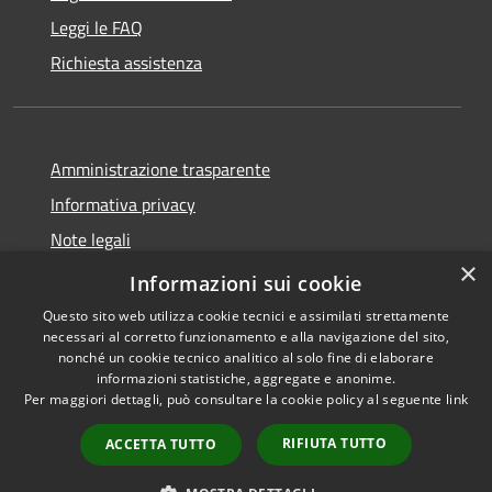
Leggi le FAQ
Richiesta assistenza
Amministrazione trasparente
Informativa privacy
Note legali
×
Dichiarazione di accessibilità
Informazioni sui cookie
Questo sito web utilizza cookie tecnici e assimilati strettamente
necessari al corretto funzionamento e alla navigazione del sito,
nonché un cookie tecnico analitico al solo fine di elaborare
informazioni statistiche, aggregate e anonime.
RSS
Copyright © 2026 • Comune di
Per maggiori dettagli, può consultare la cookie policy al seguente
link
Accessibilità
Cavaion Veronese • Powered
Privacy
Municipium
Accesso
by
•
RIFIUTA TUTTO
ACCETTA TUTTO
Cookie
redazione
Mappa del sito