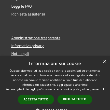
Leggi le FAQ
Richiesta assistenza
Amministrazione trasparente
Informativa privacy
Note legali
×
Dichiarazione di accessibilità
Informazioni sui cookie
Questo sito web utilizza cookie tecnici e assimilati strettamente
necessari al corretto funzionamento e alla navigazione del sito,
nonché un cookie tecnico analitico al solo fine di elaborare
informazioni statistiche, aggregate e anonime.
RSS
Copyright © 2026 • Comune di
Per maggiori dettagli, può consultare la cookie policy al seguente
link
Accessibilità
Cavaion Veronese • Powered
Privacy
Municipium
Accesso
by
•
RIFIUTA TUTTO
ACCETTA TUTTO
Cookie
redazione
Mappa del sito