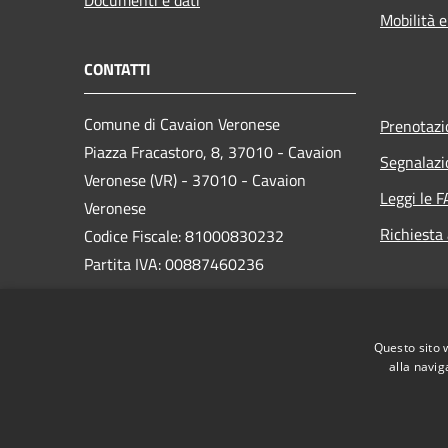
Mobilità e
CONTATTI
Comune di Cavaion Veronese
Prenotaz
Piazza Fracastoro, 8, 37010 - Cavaion
Segnalazi
Veronese (VR) - 37010 - Cavaion
Leggi le 
Veronese
Richiesta
Codice Fiscale: 81000830232
Partita IVA: 00887460236
PEC:
segreteria@pec.comunecavaion.it
Centralino Unico: 0456265713
Questo sito 
alla navig