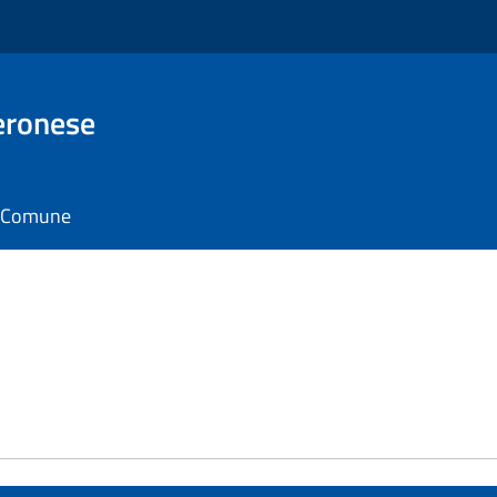
eronese
il Comune