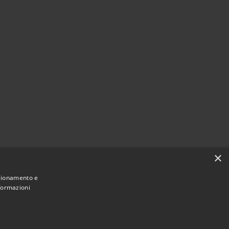
×
nzionamento e
nformazioni