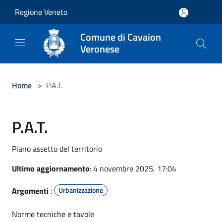
Salta al contenuto principale
Regione Veneto
Comune di Cavaion
Veronese
Home
>
P.A.T.
P.A.T.
Piano assetto del territorio
Ultimo aggiornamento
: 4 novembre 2025, 17:04
Argomenti
:
Urbanizzazione
Norme tecniche e tavole