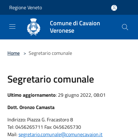
Salta al contenuto principale
Regione Veneto
Comune di Cavaion
Veronese
Home
>
Segretario comunale
Segretario comunale
Ultimo aggiornamento
: 29 giugno 2022, 08:01
Dott. Oronzo Camasta
Indirizzo: Piazza G. Fracastoro 8
Tel: 0456265711 Fax: 0456265730
Mail:
segretario.comunale@comunecavaion.it