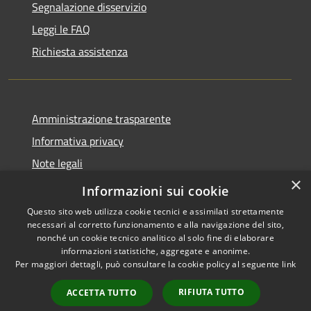
Segnalazione disservizio
Leggi le FAQ
Richiesta assistenza
Amministrazione trasparente
Informativa privacy
Note legali
×
Dichiarazione di accessibilità
Informazioni sui cookie
Questo sito web utilizza cookie tecnici e assimilati strettamente
necessari al corretto funzionamento e alla navigazione del sito,
nonché un cookie tecnico analitico al solo fine di elaborare
informazioni statistiche, aggregate e anonime.
RSS
Copyright © 2026 • Comune di
Per maggiori dettagli, può consultare la cookie policy al seguente
link
Accessibilità
Cavaion Veronese • Powered
Privacy
Municipium
Accesso
by
•
RIFIUTA TUTTO
ACCETTA TUTTO
Cookie
redazione