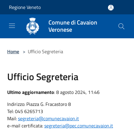
Salta al contenuto principale
Regione Veneto
Comune di Cavaion
Veronese
Home
>
Ufficio Segreteria
Ufficio Segreteria
Ultimo aggiornamento
: 8 agosto 2024, 11:46
Indirizzo: Piazza G. Fracastoro 8
Tel: 045 6265713
Mail:
segreteria@comunecavaion.it
e-mail certificata:
segreteria@pec.comunecavaion.it