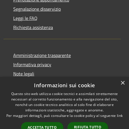
Segnalazione disservizio
Leggi le FAQ
Richiesta assistenza
Amministrazione trasparente
Informativa privacy
Note legali
×
Dichiarazione di accessibilità
Informazioni sui cookie
Questo sito web utilizza cookie tecnici e assimilati strettamente
necessari al corretto funzionamento e alla navigazione del sito,
nonché un cookie tecnico analitico al solo fine di elaborare
informazioni statistiche, aggregate e anonime.
RSS
Copyright © 2026 • Comune di
Per maggiori dettagli, può consultare la cookie policy al seguente
link
Accessibilità
Cavaion Veronese • Powered
Privacy
Municipium
Accesso
by
•
RIFIUTA TUTTO
ACCETTA TUTTO