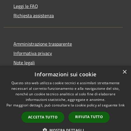
Leggi le FAQ
Richiesta assistenza
Amministrazione trasparente
Informativa privacy
Note legali
×
Dichiarazione di accessibilità
Informazioni sui cookie
Questo sito web utilizza cookie tecnici e assimilati strettamente
necessari al corretto funzionamento e alla navigazione del sito,
nonché un cookie tecnico analitico al solo fine di elaborare
informazioni statistiche, aggregate e anonime.
RSS
Copyright © 2026 • Comune di
Per maggiori dettagli, può consultare la cookie policy al seguente
link
Accessibilità
Cavaion Veronese • Powered
Privacy
Municipium
Accesso
by
•
RIFIUTA TUTTO
ACCETTA TUTTO
Cookie
redazione
Mappa del sito
MOSTRA DETTAGLI