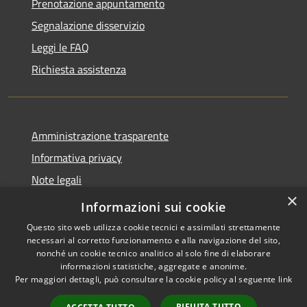
Prenotazione appuntamento
Segnalazione disservizio
Leggi le FAQ
Richiesta assistenza
Amministrazione trasparente
Informativa privacy
Note legali
×
Dichiarazione di accessibilità
Informazioni sui cookie
Questo sito web utilizza cookie tecnici e assimilati strettamente
necessari al corretto funzionamento e alla navigazione del sito,
nonché un cookie tecnico analitico al solo fine di elaborare
informazioni statistiche, aggregate e anonime.
RSS
Copyright © 2026 • Comune di
Per maggiori dettagli, può consultare la cookie policy al seguente
link
Accessibilità
Cavaion Veronese • Powered
Privacy
Municipium
Accesso
by
•
RIFIUTA TUTTO