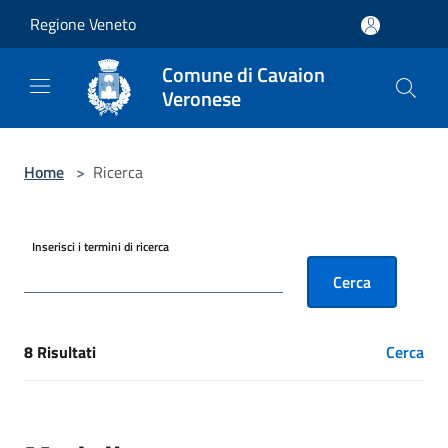
Salta al contenuto principale
Regione Veneto
Comune di Cavaion
Veronese
Home
>
Ricerca
Inserisci i termini di ricerca
Cerca
8 Risultati
Cerca
[results] Risultati