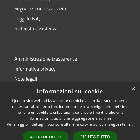
Segnalazione disservizio
Leggi le FAQ
Richiesta assistenza
Amministrazione trasparente
Informativa privacy
Note legali
×
Dichiarazione di accessibilità
Informazioni sui cookie
Questo sito web utilizza cookie tecnici e assimilati strettamente
necessari al corretto funzionamento e alla navigazione del sito,
nonché un cookie tecnico analitico al solo fine di elaborare
informazioni statistiche, aggregate e anonime.
RSS
Copyright © 2026 • Comune di
Per maggiori dettagli, può consultare la cookie policy al seguente
link
Accessibilità
Cavaion Veronese • Powered
Privacy
Municipium
Accesso
by
•
RIFIUTA TUTTO
ACCETTA TUTTO