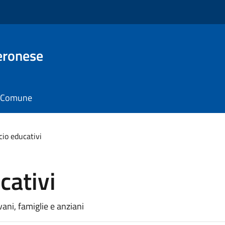
eronese
il Comune
cio educativi
cativi
vani, famiglie e anziani