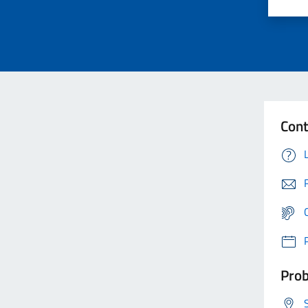
Cont
Prob