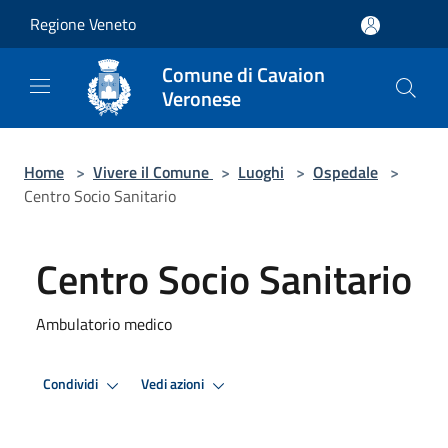
Salta al contenuto principale
Regione Veneto
Comune di Cavaion
Veronese
Home
>
Vivere il Comune
>
Luoghi
>
Ospedale
>
Centro Socio Sanitario
Centro Socio Sanitario
Ambulatorio medico
Condividi
Vedi azioni