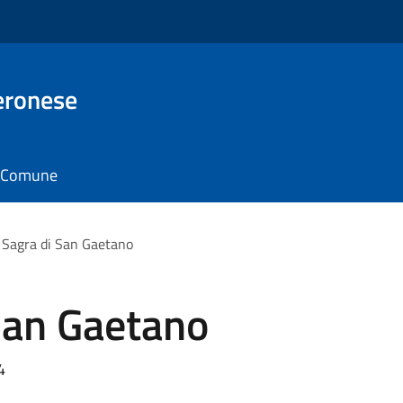
eronese
il Comune
 Sagra di San Gaetano
San Gaetano
4