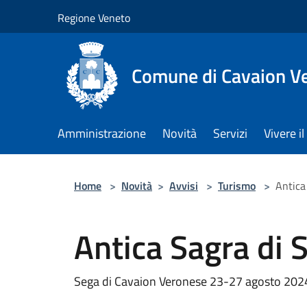
Salta al contenuto principale
Regione Veneto
Comune di Cavaion V
Amministrazione
Novità
Servizi
Vivere 
Home
>
Novità
>
Avvisi
>
Turismo
>
Antica
Antica Sagra di 
Sega di Cavaion Veronese 23-27 agosto 202