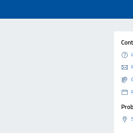
Cont
Prob