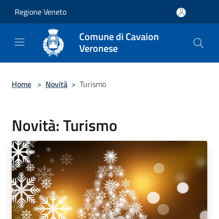
Salta al contenuto principale
Regione Veneto
Comune di Cavaion
Veronese
Home
>
Novità
>
Turismo
Novità: Turismo