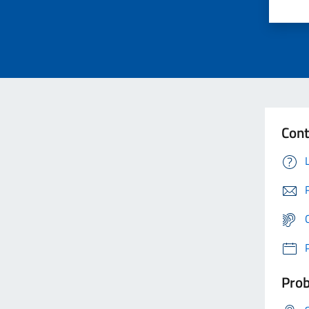
Cont
Prob