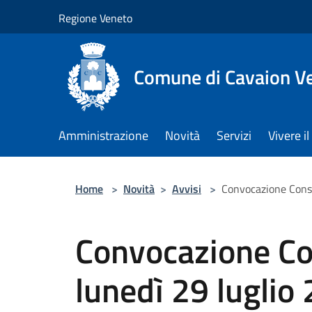
Salta al contenuto principale
Regione Veneto
Comune di Cavaion V
Amministrazione
Novità
Servizi
Vivere 
Home
>
Novità
>
Avvisi
>
Convocazione Consi
Convocazione Co
lunedì 29 luglio