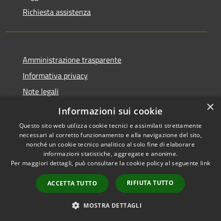
Richiesta assistenza
Amministrazione trasparente
Informativa privacy
Note legali
×
Dichiarazione di accessibilità
Informazioni sui cookie
Questo sito web utilizza cookie tecnici e assimilati strettamente
necessari al corretto funzionamento e alla navigazione del sito,
nonché un cookie tecnico analitico al solo fine di elaborare
informazioni statistiche, aggregate e anonime.
RSS
Copyright © 2026 • Comune di
Per maggiori dettagli, può consultare la cookie policy al seguente
link
Accessibilità
Cavaion Veronese • Powered
Privacy
Municipium
Accesso
by
•
RIFIUTA TUTTO
ACCETTA TUTTO
Cookie
redazione
Mappa del sito
MOSTRA DETTAGLI