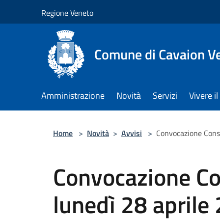
Salta al contenuto principale
Regione Veneto
Comune di Cavaion V
Amministrazione
Novità
Servizi
Vivere 
Home
>
Novità
>
Avvisi
>
Convocazione Consi
Convocazione Co
lunedì 28 aprile