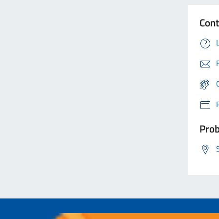
Cont
Prob