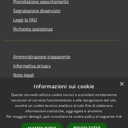
Prenotazione appuntamento
Segnalazione disservizio
Leggi le FAQ
Richiesta assistenza
Amministrazione trasparente
Informativa privacy
Note legali
×
Dichiarazione di accessibilità
Informazioni sui cookie
Questo sito web utilizza cookie tecnici e assimilati strettamente
necessari al corretto funzionamento e alla navigazione del sito,
nonché un cookie tecnico analitico al solo fine di elaborare
informazioni statistiche, aggregate e anonime.
RSS
Copyright © 2026 • Comune di
Per maggiori dettagli, può consultare la cookie policy al seguente
link
Accessibilità
Cavaion Veronese • Powered
Privacy
Municipium
Accesso
by
•
RIFIUTA TUTTO