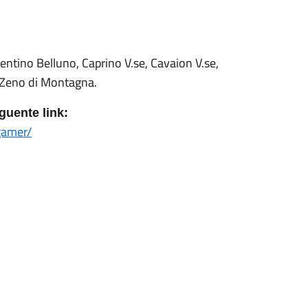
rentino Belluno, Caprino V.se, Cavaion V.se,
n Zeno di Montagna.
guente link:
gamer/