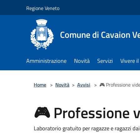
Salta al contenuto principale
Regione Veneto
Comune di Cavaion V
Amministrazione
Novità
Servizi
Vivere 
Home
>
Novità
>
Avvisi
>
🎮 Professione vi
🎮 Professione 
Laboratorio gratuito per ragazze e ragazzi dai