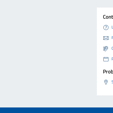
Cont
Prob