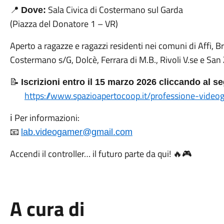
Sala Civica di Costermano sul Garda
📍
Dove:
(Piazza del Donatore 1 – VR)
Aperto a ragazze e ragazzi residenti nei comuni di Affi, B
Costermano s/G, Dolcè, Ferrara di M.B., Rivoli V.se e Sa
📝
Iscrizioni entro il 15 marzo 2026 cliccando al se
https://www.spazioapertocoop.it/professione-video
Per informazioni:
ℹ️
📧
lab.videogamer@gmail.com
Accendi il controller… il futuro parte da qui!
🔥🎮
A cura di