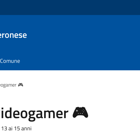
eronese
il Comune
deogamer 🎮
videogamer 🎮
 13 ai 15 anni