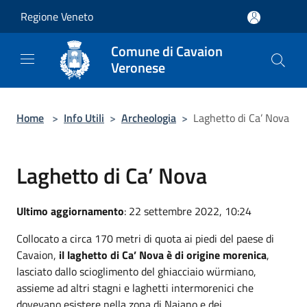
Salta al contenuto principale
Regione Veneto
Comune di Cavaion
Veronese
Home
>
Info Utili
>
Archeologia
>
Laghetto di Ca’ Nova
Laghetto di Ca’ Nova
Ultimo aggiornamento
: 22 settembre 2022, 10:24
Collocato a circa 170 metri di quota ai piedi del paese di
Cavaion,
il laghetto di Ca’ Nova è di origine morenica
,
lasciato dallo scioglimento del ghiacciaio würmiano,
assieme ad altri stagni e laghetti intermorenici che
dovevano esistere nella zona di Naiano e dei