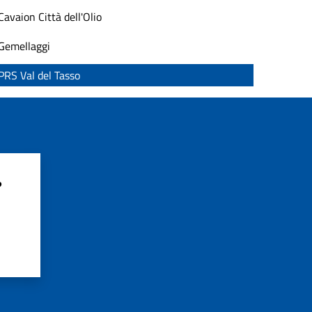
Cavaion Città dell'Olio
Gemellaggi
PRS Val del Tasso
?