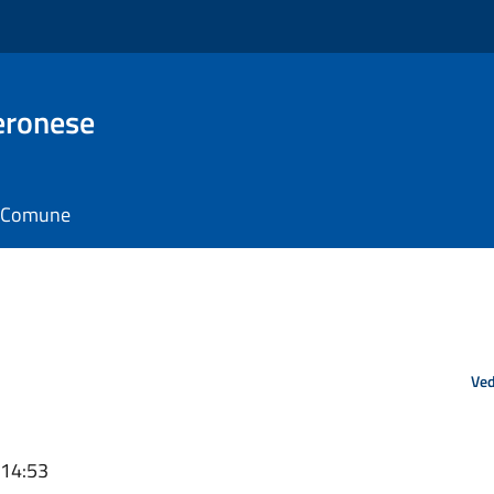
eronese
il Comune
Ved
 14:53