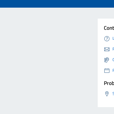
Cont
Prob