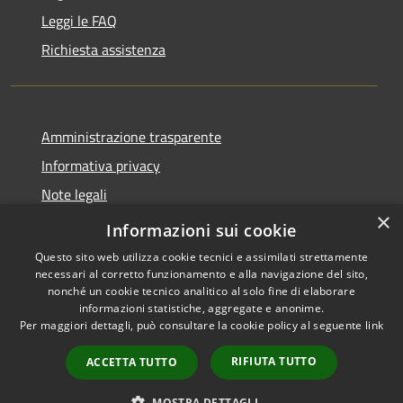
Leggi le FAQ
Richiesta assistenza
Amministrazione trasparente
Informativa privacy
Note legali
×
Dichiarazione di accessibilità
Informazioni sui cookie
Questo sito web utilizza cookie tecnici e assimilati strettamente
necessari al corretto funzionamento e alla navigazione del sito,
nonché un cookie tecnico analitico al solo fine di elaborare
informazioni statistiche, aggregate e anonime.
RSS
Copyright © 2026 • Comune di
Per maggiori dettagli, può consultare la cookie policy al seguente
link
Accessibilità
Cavaion Veronese • Powered
Privacy
Municipium
Accesso
by
•
RIFIUTA TUTTO
ACCETTA TUTTO
Cookie
redazione
Mappa del sito
MOSTRA DETTAGLI