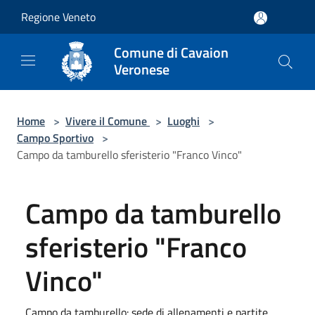
Salta al contenuto principale
Regione Veneto
Comune di Cavaion
Veronese
Home
>
Vivere il Comune
>
Luoghi
>
Campo Sportivo
>
Campo da tamburello sferisterio "Franco Vinco"
Campo da tamburello
sferisterio "Franco
Vinco"
Campo da tamburello: sede di allenamenti e partite