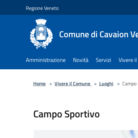
Salta al contenuto principale
Regione Veneto
Comune di Cavaion V
Amministrazione
Novità
Servizi
Vivere 
Home
>
Vivere il Comune
>
Luoghi
>
Campo 
Campo Sportivo