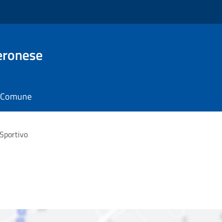
eronese
il Comune
Sportivo