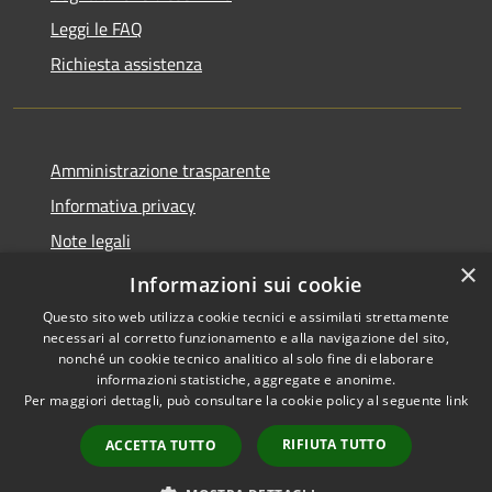
Leggi le FAQ
Richiesta assistenza
Amministrazione trasparente
Informativa privacy
Note legali
×
Dichiarazione di accessibilità
Informazioni sui cookie
Questo sito web utilizza cookie tecnici e assimilati strettamente
necessari al corretto funzionamento e alla navigazione del sito,
nonché un cookie tecnico analitico al solo fine di elaborare
informazioni statistiche, aggregate e anonime.
RSS
Copyright © 2026 • Comune di
Per maggiori dettagli, può consultare la cookie policy al seguente
link
Accessibilità
Cavaion Veronese • Powered
Privacy
Municipium
Accesso
by
•
RIFIUTA TUTTO
ACCETTA TUTTO
Cookie
redazione