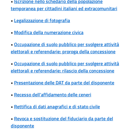
•
Iscrizione nello schedario della popolazione
temporanea per cittadini italiani ed extracomunitari
•
Legalizzazione di fotografia
•
Modifica della numerazione civica
•
Occupazione di suolo pubblico per svolgere attività
elettorali e referendarie: proroga della concessione
•
Occupazione di suolo pubblico per svolgere attività
elettorali e referendarie: rilascio della concessione
•
Presentazione delle DAT da parte del disponente
•
Recesso dell'affidamento delle ceneri
•
Rettifica di dati anagrafici e di stato civile
•
Revoca e sostituzione del fiduciario da parte del
disponente