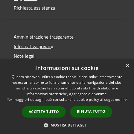
Richiesta assistenza
Amministrazione trasparente
Informativa privacy
Note legali
×
Dichiarazione di accessibilità
Informazioni sui cookie
Questo sito web utilizza cookie tecnici e assimilati strettamente
necessari al corretto funzionamento e alla navigazione del sito,
nonché un cookie tecnico analitico al solo fine di elaborare
informazioni statistiche, aggregate e anonime.
RSS
Copyright © 2026 • Comune di
Per maggiori dettagli, può consultare la cookie policy al seguente
link
Accessibilità
Cavaion Veronese • Powered
Privacy
Municipium
Accesso
by
•
RIFIUTA TUTTO
ACCETTA TUTTO
Cookie
redazione
Mappa del sito
MOSTRA DETTAGLI