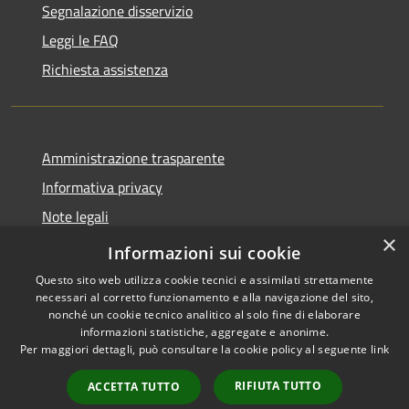
Segnalazione disservizio
Leggi le FAQ
Richiesta assistenza
Amministrazione trasparente
Informativa privacy
Note legali
×
Dichiarazione di accessibilità
Informazioni sui cookie
Questo sito web utilizza cookie tecnici e assimilati strettamente
necessari al corretto funzionamento e alla navigazione del sito,
nonché un cookie tecnico analitico al solo fine di elaborare
informazioni statistiche, aggregate e anonime.
RSS
Copyright © 2026 • Comune di
Per maggiori dettagli, può consultare la cookie policy al seguente
link
Accessibilità
Cavaion Veronese • Powered
Privacy
Municipium
Accesso
by
•
RIFIUTA TUTTO
ACCETTA TUTTO
Cookie
redazione