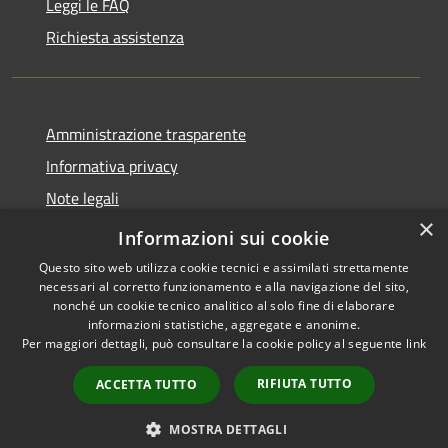
Leggi le FAQ
Richiesta assistenza
Amministrazione trasparente
Informativa privacy
Note legali
×
Dichiarazione di accessibilità
Informazioni sui cookie
Questo sito web utilizza cookie tecnici e assimilati strettamente
necessari al corretto funzionamento e alla navigazione del sito,
nonché un cookie tecnico analitico al solo fine di elaborare
informazioni statistiche, aggregate e anonime.
RSS
Copyright © 2026 • Comune di
Per maggiori dettagli, può consultare la cookie policy al seguente
link
Accessibilità
Cavaion Veronese • Powered
Privacy
Municipium
Accesso
by
•
RIFIUTA TUTTO
ACCETTA TUTTO
Cookie
redazione
Mappa del sito
MOSTRA DETTAGLI