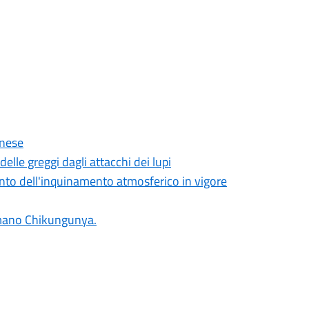
onese
lle greggi dagli attacchi dei lupi
nto dell'inquinamento atmosferico in vigore
umano Chikungunya.