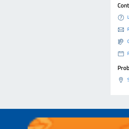
Cont
Prob