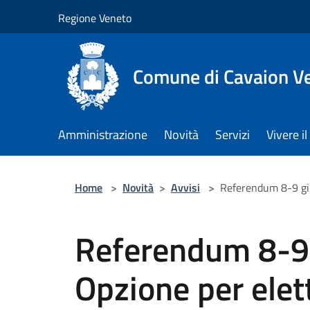
Salta al contenuto principale
Regione Veneto
Comune di Cavaion V
Amministrazione
Novità
Servizi
Vivere 
Home
>
Novità
>
Avvisi
>
Referendum 8-9 giug
Referendum 8-9
Opzione per elett