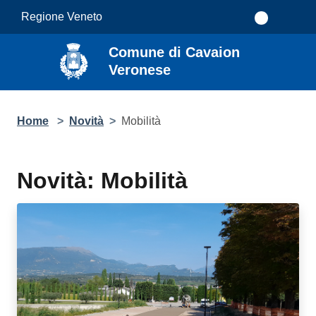
Salta al contenuto principale
Regione Veneto
Comune di Cavaion
Veronese
Home
>
Novità
>
Mobilità
Novità: Mobilità