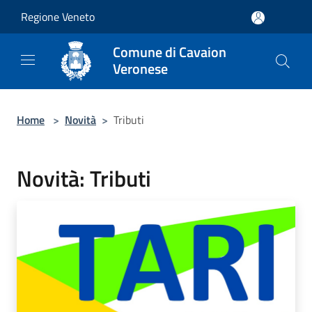
Salta al contenuto principale
Regione Veneto
Comune di Cavaion
Veronese
Home
>
Novità
>
Tributi
Novità: Tributi