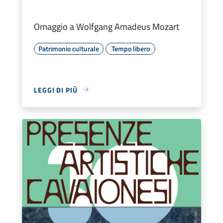
Omaggio a Wolfgang Amadeus Mozart
Patrimonio culturale
Tempo libero
LEGGI DI PIÙ