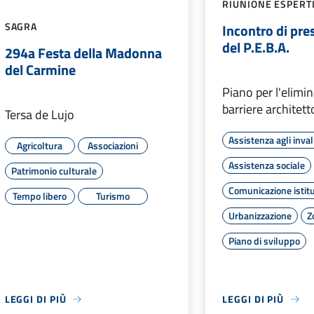
RIUNIONE ESPERT
SAGRA
Incontro di pr
del P.E.B.A.
294a Festa della Madonna
del Carmine
Piano per l'elimi
barriere architet
Tersa de Lujo
Assistenza agli inval
Agricoltura
Associazioni
Assistenza sociale
Patrimonio culturale
Comunicazione istit
Tempo libero
Turismo
Urbanizzazione
Z
Piano di sviluppo
LEGGI DI PIÙ
LEGGI DI PIÙ