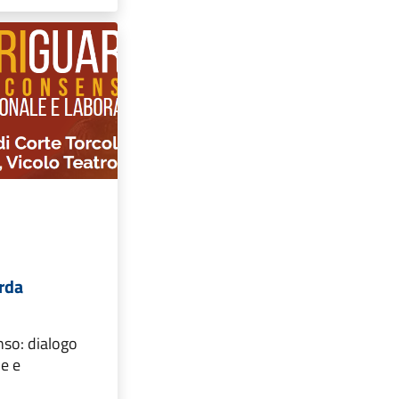
arda
nso: dialogo
le e