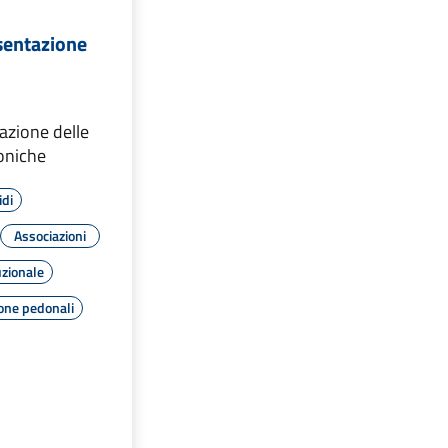
I
esentazione
nazione delle
toniche
idi
Associazioni
uzionale
one pedonali