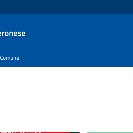
eronese
il Comune