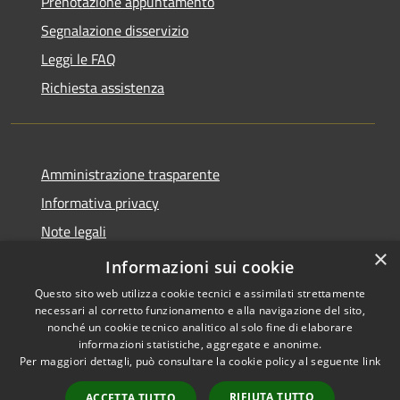
Prenotazione appuntamento
Segnalazione disservizio
Leggi le FAQ
Richiesta assistenza
Amministrazione trasparente
Informativa privacy
Note legali
×
Dichiarazione di accessibilità
Informazioni sui cookie
Questo sito web utilizza cookie tecnici e assimilati strettamente
necessari al corretto funzionamento e alla navigazione del sito,
nonché un cookie tecnico analitico al solo fine di elaborare
informazioni statistiche, aggregate e anonime.
RSS
Copyright © 2026 • Comune di
Per maggiori dettagli, può consultare la cookie policy al seguente
link
Accessibilità
Cavaion Veronese • Powered
Privacy
Municipium
Accesso
by
•
RIFIUTA TUTTO
ACCETTA TUTTO