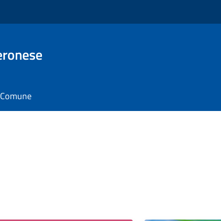
eronese
il Comune