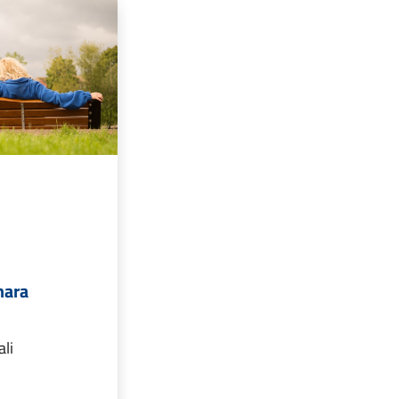
nara
ali