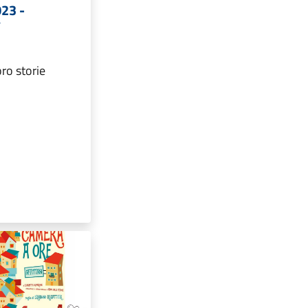
023 -
ì
loro storie