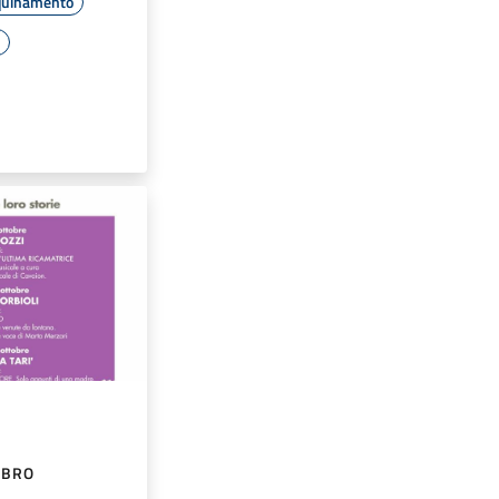
quinamento
e
IBRO