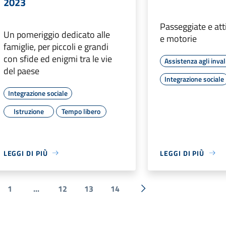
2023
Passeggiate e atti
Un pomeriggio dedicato alle
e motorie
famiglie, per piccoli e grandi
con sfide ed enigmi tra le vie
Assistenza agli inval
del paese
Integrazione sociale
Integrazione sociale
Istruzione
Tempo libero
LEGGI DI PIÙ
LEGGI DI PIÙ
1
...
12
13
14
ecedente
Successiva »